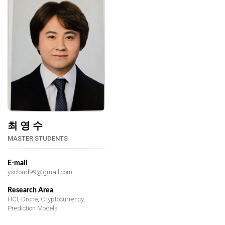
최 영 수
MASTER STUDENTS
E-mail
yscloud99@gmail.com
Research Area
HCI, Drone, Cryptocurrency,
Prediction Models
@