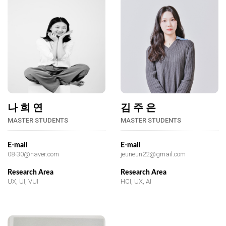
나 희 연
김 주 은
MASTER STUDENTS
MASTER STUDENTS
E-mail
E-mail
08-30@naver.com
jeuneun22@gmail.com
Research Area
Research Area
UX, UI, VUI
HCI, UX, AI
@
@