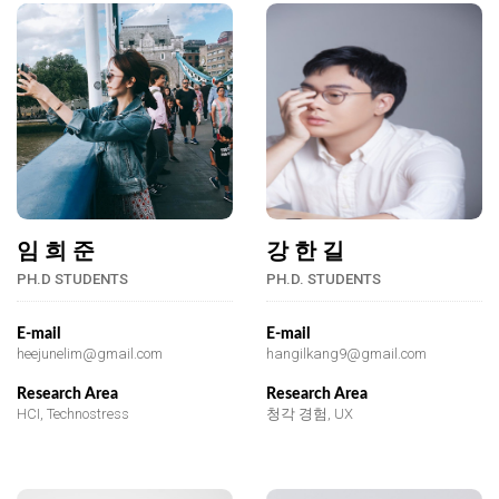
임 희 준
강 한 길
PH.D STUDENTS
PH.D. STUDENTS
E-mail
E-mail
heejunelim@gmail.com
hangilkang9@gmail.com
Research Area
Research Area
HCI, Technostress
청각 경험, UX
@
@