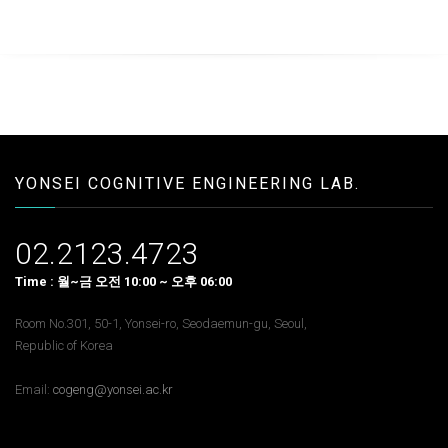
YONSEI COGNITIVE ENGINEERING LAB.
02.2123.4723
Time : 월~금 오전 10:00 ~ 오후 06:00
Room No.301, 50-1, Yonsei-ro, Seodaemun-gu, Seoul,
Republic of Korea
Email:
cogeng@yonsei.ac.kr